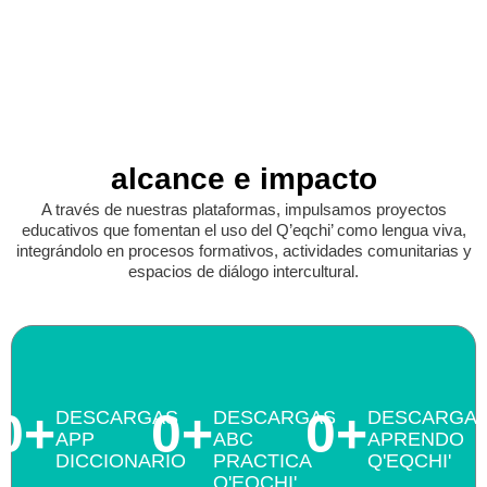
alcance e impacto
A través de nuestras plataformas, impulsamos proyectos
educativos que fomentan el uso del Q’eqchi’ como lengua viva,
integrándolo en procesos formativos, actividades comunitarias y
espacios de diálogo intercultural.
0
+
0
+
0
+
DESCARGAS
DESCARGAS
DESCARGA
APP
ABC
APRENDO
DICCIONARIO
PRACTICA
Q'EQCHI'
Q'EQCHI'