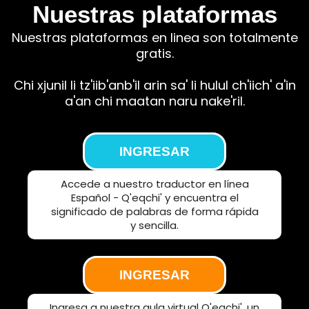
Nuestras plataformas
Nuestras plataformas en linea son totalmente
gratis.
Chi xjunil li tz'iib'anb'il arin sa' li hulul ch'iich' a'in
a'an chi maatan naru nake'ril.
INGRESAR
Accede a nuestro traductor en línea
Español - Q'eqchi' y encuentra el
significado de palabras de forma rápida
y sencilla.
INGRESAR
Ingresa a nuestra aula virtual Q'eqchi', un