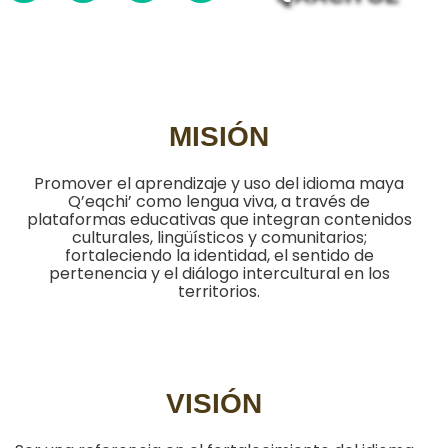
c
a
u
m
e
t
t
b
b
s
u
l
o
a
b
r
o
p
e
k
p
MISIÓN
Promover el aprendizaje y uso del idioma maya
Q’eqchi’ como lengua viva, a través de
plataformas educativas que integran contenidos
culturales, lingüísticos y comunitarios;
fortaleciendo la identidad, el sentido de
pertenencia y el diálogo intercultural en los
territorios.
VISIÓN