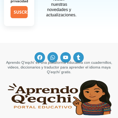
privacidad
nuestras
novedades y
actualizaciones.
F
W
Y
T
a
h
o
u
Aprendo Q’eqchi’ es una plataforma educativa con cuadernillos,
c
a
u
m
videos, diccionarios y traductor para aprender el idioma maya
e
t
t
b
Q’eqchi’ gratis.
b
s
u
l
o
a
b
r
o
p
e
k
p